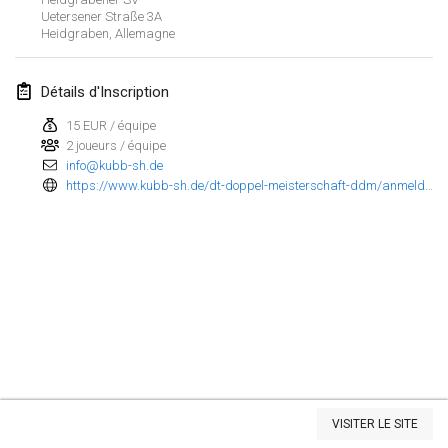
Uetersener Straße
3A
Heidgraben
,
Allemagne
mars 2023
Kubbtornooi De Rode Lantaarn
Détails d'Inscription
25 mars 2023
|
Belgique
15 EUR / équipe
2 joueurs / équipe
avril 2023
info@kubb-sh.de
https://www.kubb-sh.de/dt-doppel-meisterschaft-ddm/anmeldung-9-ddm/
Café Den Hoek Kubb Tornooi
15 avr. 2023
|
Belgique
West Coast Kubb Championships
23 avr. 2023
|
États-Unis
Kubb-Gipfeltreffen
29 avr. 2023
|
Allemagne
Afficher la liste
Kubb it up
VISITER LE SITE
Montrant
95
tournois
29 avr. 2023
|
Suisse