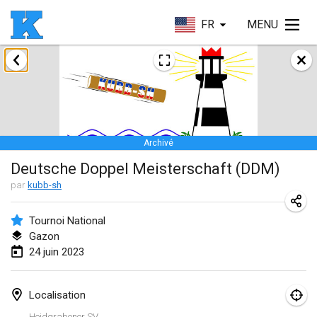
FR
MENU
janvier 2023
Lake Superior Ice Festival Kubb Tournament
28 janv. 2023
|
États-Unis
Archivé
février 2023
Deutsche Doppel Meisterschaft (DDM)
Captain Ken’s Loppet Kubb Tournament
par
kubb-sh
3 févr. 2023
|
États-Unis
Tournoi National
Gazon
Winterkubb
24 juin 2023
5 févr. 2023
|
Belgique
Kubbapalooza: Ice Games
Localisation
11 févr. 2023
|
États-Unis
Heidgrabener SV