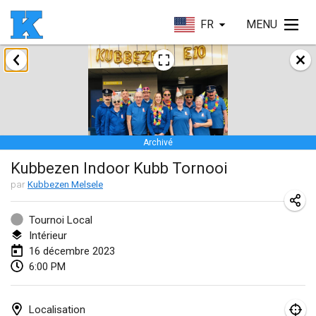
FR
MENU
janvier 2023
Lake Superior Ice Festival Kubb Tournament
28 janv. 2023
|
États-Unis
Archivé
février 2023
Kubbezen Indoor Kubb Tornooi
Captain Ken’s Loppet Kubb Tournament
par
Kubbezen Melsele
3 févr. 2023
|
États-Unis
Tournoi Local
Intérieur
Winterkubb
16 décembre 2023
5 févr. 2023
|
Belgique
6:00 PM
Kubbapalooza: Ice Games
11 févr. 2023
|
États-Unis
Localisation