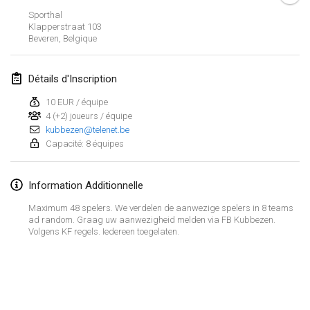
Sporthal
mars 2023
Klapperstraat
103
Beveren
,
Belgique
Kubbtornooi De Rode Lantaarn
25 mars 2023
|
Belgique
Détails d'Inscription
10 EUR / équipe
avril 2023
4 (+2) joueurs / équipe
kubbezen@telenet.be
Café Den Hoek Kubb Tornooi
Capacité: 8 équipes
15 avr. 2023
|
Belgique
Information Additionnelle
West Coast Kubb Championships
23 avr. 2023
|
États-Unis
Maximum 48 spelers. We verdelen de aanwezige spelers in 8 teams
ad random. Graag uw aanwezigheid melden via FB Kubbezen.
Volgens KF regels. Iedereen toegelaten.
Kubb-Gipfeltreffen
29 avr. 2023
|
Allemagne
Afficher la liste
Kubb it up
Montrant
95
tournois
29 avr. 2023
|
Suisse