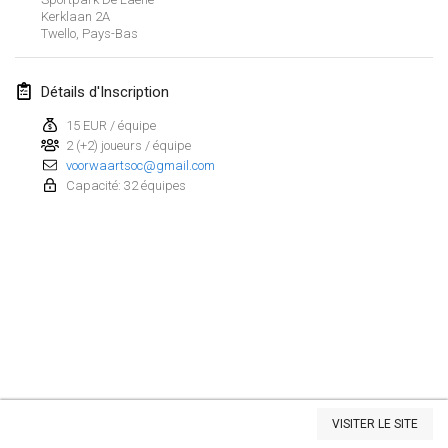
Kerklaan
2A
Twello
,
Pays-Bas
mars 2023
Kubbtornooi De Rode Lantaarn
Détails d'Inscription
25 mars 2023
|
Belgique
15 EUR / équipe
2 (+2) joueurs / équipe
avril 2023
voorwaartsoc@gmail.com
Capacité: 32 équipes
Café Den Hoek Kubb Tornooi
15 avr. 2023
|
Belgique
West Coast Kubb Championships
23 avr. 2023
|
États-Unis
Kubb-Gipfeltreffen
29 avr. 2023
|
Allemagne
Afficher la liste
Kubb it up
VISITER LE SITE
Montrant
95
tournois
29 avr. 2023
|
Suisse