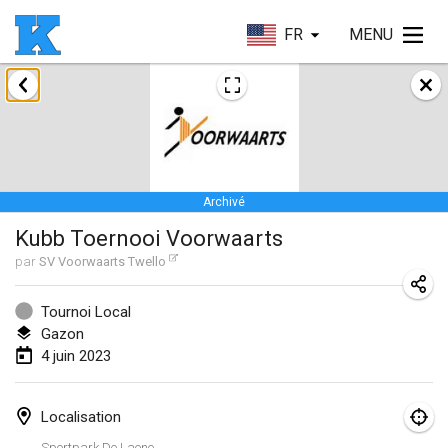
FR
MENU
janvier 2023
Lake Superior Ice Festival Kubb Tournament
28 janv. 2023
|
États-Unis
Archivé
février 2023
Kubb Toernooi Voorwaarts
Captain Ken’s Loppet Kubb Tournament
par
SV Voorwaarts Twello
3 févr. 2023
|
États-Unis
Tournoi Local
Gazon
Winterkubb
4 juin 2023
5 févr. 2023
|
Belgique
Kubbapalooza: Ice Games
Localisation
11 févr. 2023
|
États-Unis
Sportpark De Laene