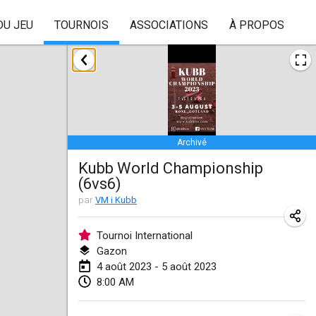
DU JEU
TOURNOIS
ASSOCIATIONS
À PROPOS
janvier 2023
Lake Superior Ice Festival Kubb Tournament
28 janv. 2023
|
États-Unis
Archivé
février 2023
Kubb World Championship
(6vs6)
Captain Ken’s Loppet Kubb Tournament
par
VM i Kubb
3 févr. 2023
|
États-Unis
Tournoi International
Winterkubb
Gazon
5 févr. 2023
|
Belgique
4 août 2023 - 5 août 2023
8:00 AM
Kubbapalooza: Ice Games
11 févr. 2023
|
États-Unis