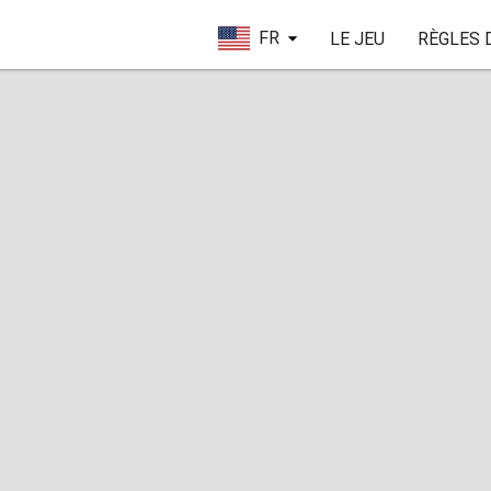
FR
LE JEU
RÈGLES 