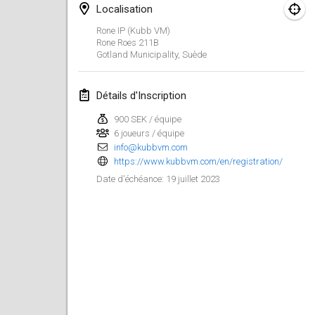
Localisation
mars 2023
Rone IP (Kubb VM)
Rone Roes
211B
Gotland Municipality
,
Suède
Kubbtornooi De Rode Lantaarn
25 mars 2023
|
Belgique
Détails d'Inscription
avril 2023
900 SEK / équipe
6 joueurs / équipe
Café Den Hoek Kubb Tornooi
info@kubbvm.com
15 avr. 2023
|
Belgique
https://www.kubbvm.com/en/registration/
19 juillet 2023
Date d'échéance
:
West Coast Kubb Championships
23 avr. 2023
|
États-Unis
Kubb-Gipfeltreffen
29 avr. 2023
|
Allemagne
Kubb it up
29 avr. 2023
|
Suisse