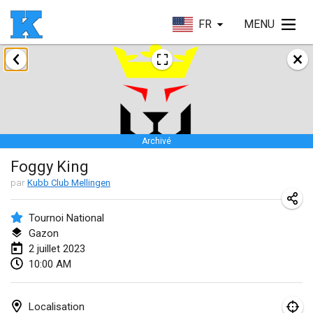
FR
MENU
janvier 2023
Lake Superior Ice Festival Kubb Tournament
28 janv. 2023
|
États-Unis
Archivé
février 2023
Foggy King
Captain Ken’s Loppet Kubb Tournament
par
Kubb Club Mellingen
3 févr. 2023
|
États-Unis
Tournoi National
Gazon
Winterkubb
2 juillet 2023
5 févr. 2023
|
Belgique
10:00 AM
Kubbapalooza: Ice Games
11 févr. 2023
|
États-Unis
Localisation