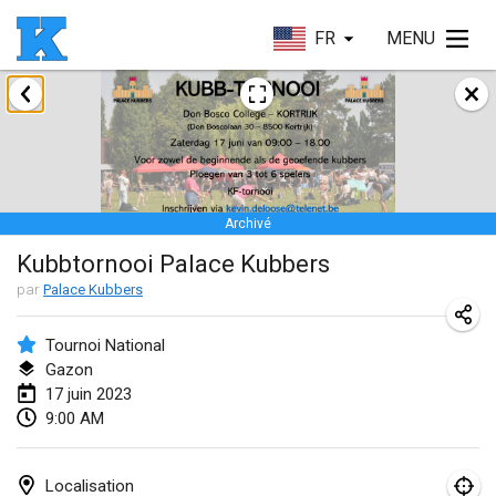
FR
MENU
janvier 2023
Lake Superior Ice Festival Kubb Tournament
28 janv. 2023
|
États-Unis
Archivé
février 2023
Kubbtornooi Palace Kubbers
Captain Ken’s Loppet Kubb Tournament
par
Palace Kubbers
3 févr. 2023
|
États-Unis
Tournoi National
Gazon
Winterkubb
17 juin 2023
5 févr. 2023
|
Belgique
9:00 AM
Kubbapalooza: Ice Games
11 févr. 2023
|
États-Unis
Localisation