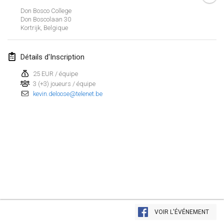
Don Bosco College
mars 2023
Don Boscolaan
30
Kortrijk
,
Belgique
Kubbtornooi De Rode Lantaarn
25 mars 2023
|
Belgique
Détails d'Inscription
25 EUR / équipe
avril 2023
3 (+3) joueurs / équipe
kevin.deloose@telenet.be
Café Den Hoek Kubb Tornooi
15 avr. 2023
|
Belgique
West Coast Kubb Championships
23 avr. 2023
|
États-Unis
Kubb-Gipfeltreffen
29 avr. 2023
|
Allemagne
Afficher la liste
Kubb it up
VOIR L'ÉVÉNEMENT
Montrant
95
tournois
29 avr. 2023
|
Suisse