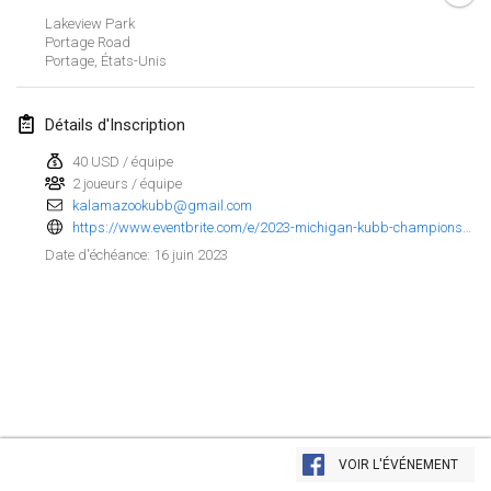
Lakeview Park
mars 2023
Portage Road
Portage
,
États-Unis
Kubbtornooi De Rode Lantaarn
25 mars 2023
|
Belgique
Détails d'Inscription
40 USD / équipe
avril 2023
2 joueurs / équipe
kalamazookubb@gmail.com
Café Den Hoek Kubb Tornooi
https://www.eventbrite.com/e/2023-michigan-kubb-championship-tickets-630899646827
15 avr. 2023
|
Belgique
16 juin 2023
Date d'échéance
:
West Coast Kubb Championships
23 avr. 2023
|
États-Unis
Kubb-Gipfeltreffen
29 avr. 2023
|
Allemagne
Afficher la liste
Kubb it up
VOIR L'ÉVÉNEMENT
Montrant
95
tournois
29 avr. 2023
|
Suisse