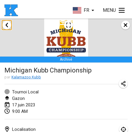
FR
MENU
janvier 2023
Lake Superior Ice Festival Kubb Tournament
28 janv. 2023
|
États-Unis
Archivé
février 2023
Michigan Kubb Championship
Captain Ken’s Loppet Kubb Tournament
par
Kalamazoo Kubb
3 févr. 2023
|
États-Unis
Tournoi Local
Gazon
Winterkubb
17 juin 2023
5 févr. 2023
|
Belgique
9:00 AM
Kubbapalooza: Ice Games
11 févr. 2023
|
États-Unis
Localisation