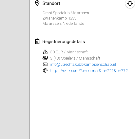
15. Aug. 2026
|
Vereinigte Staaten
Standort
Omni Sportclub Maarssen
Sure Shot
Zwanenkamp
1333
15. Aug. 2026
|
Schweiz
Maarssen
,
Niederlande
Kubb Tornooi - Coup de Pédale
Registrierungsdetails
16. Aug. 2026
|
Belgien
30 EUR / Mannschaft
3 (+3) Spielers / Mannschaft
Utrechts Kubb Kampioenschap
info@utrechtskubbkampioenschap.nl
22. Aug. 2026
|
Niederlande
https://c-tix.com/?b=normal&m=221&p=772
Utrechts Kubb Kampioenschap
22. Aug. 2026
|
Niederlande
World Mixed Masters (WMM)
22. Aug. 2026
|
Deutschland
Kubb Bash
22. Aug. 2026
|
Schweiz