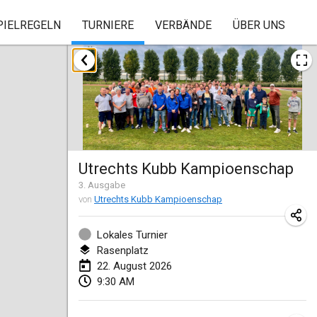
PIELREGELN
TURNIERE
VERBÄNDE
ÜBER UNS
August 2026
Beloit Kubb Open
8. Aug. 2026
|
Vereinigte Staaten
Mighty Kubber
Utrechts Kubb Kampioenschap
8. Aug. 2026
|
Schweiz
3
. Ausgabe
von
Utrechts Kubb Kampioenschap
Deutsche Einzel Meisterschaft (DEM)
15. Aug. 2026
|
Deutschland
Lokales Turnier
Rasenplatz
Kubbtornooi De Rode Lantaarn
22. August 2026
15. Aug. 2026
|
Belgien
9:30 AM
Pennsylvania Kubb Championship