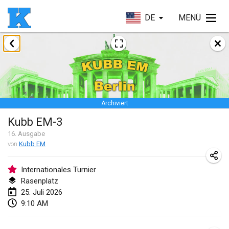
DE
MENÜ
Januar 2026
Skuffle for the Shovel
17. Jan. 2026
|
Vereinigte Staaten
Archiviert
Skuffle for the Shovel
Kubb EM-3
17. Jan. 2026
|
Vereinigte Staaten
16
. Ausgabe
von
Kubb EM
Winterkubb
25. Jan. 2026
|
Belgien
Internationales Turnier
Rasenplatz
März 2026
25. Juli 2026
9:10 AM
Winter Kubb Mött
1. März 2026
|
Deutschland