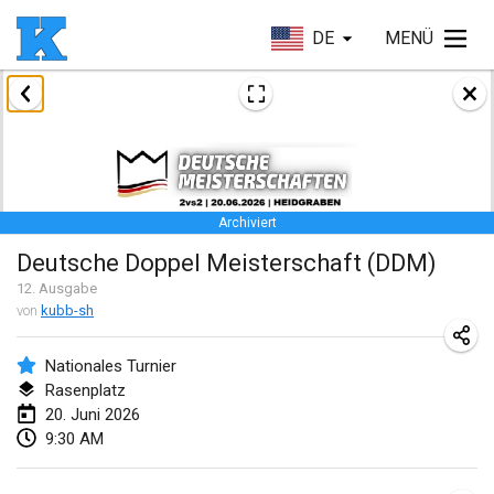
DE
MENÜ
Januar 2026
Skuffle for the Shovel
17. Jan. 2026
|
Vereinigte Staaten
Archiviert
Skuffle for the Shovel
Deutsche Doppel Meisterschaft (DDM)
17. Jan. 2026
|
Vereinigte Staaten
12
. Ausgabe
von
kubb-sh
Winterkubb
25. Jan. 2026
|
Belgien
Nationales Turnier
Rasenplatz
März 2026
20. Juni 2026
9:30 AM
Winter Kubb Mött
1. März 2026
|
Deutschland