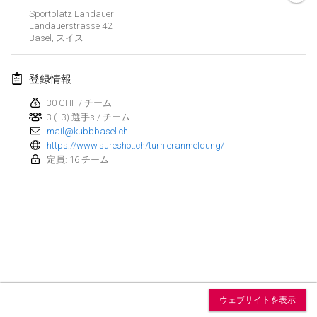
2026年8月15日
|
アメリカ合衆国
Sportplatz Landauer
Landauerstrasse
42
Sure Shot
Basel
,
スイス
2026年8月15日
|
スイス
登録情報
Kubb Tornooi - Coup de Pédale
2026年8月16日
30 CHF / チーム
|
ベルギー
3 (+3) 選手s / チーム
mail@kubbbasel.ch
Utrechts Kubb Kampioenschap
https://www.sureshot.ch/turnieranmeldung/
2026年8月22日
|
オランダ
定員: 16 チーム
Utrechts Kubb Kampioenschap
2026年8月22日
|
オランダ
World Mixed Masters (WMM)
2026年8月22日
|
ドイツ
リスト表示
Kubb Bash
ウェブサイトを表示
2026年8月22日
|
スイス
表示中
31
トーナメント