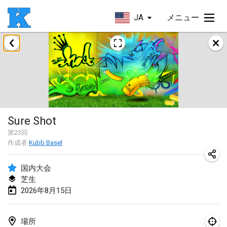
JA
メニュー
2026年8月
Beloit Kubb Open
2026年8月8日
|
アメリカ合衆国
Mighty Kubber
Sure Shot
2026年8月8日
|
スイス
第
23
回
作成者
Kubb Basel
Deutsche Einzel Meisterschaft (DEM)
2026年8月15日
|
ドイツ
国内大会
芝生
Kubbtornooi De Rode Lantaarn
2026年8月15日
2026年8月15日
|
ベルギー
Pennsylvania Kubb Championship
場所