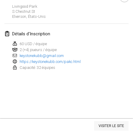
Livingood Park
Kubbezen Indoor Kubb Tornooi
S Chestnut St
15 mars 2025
|
Belgique
Elverson
,
États-Unis
North Carolina Kubb Championship
Détails d'Inscription
22 mars 2025
|
États-Unis
60 USD / équipe
2 (+4) joueurs / équipe
Spring Has Sprung
keystonekubb@gmail.com
22 mars 2025
|
États-Unis
https://keystonekubb.com/pakc.html
Capacité: 32 équipes
KUBB-o-LOCO tornooi
29 mars 2025
|
Belgique
avril 2025
Café Den Hoek Kubb Tornooi
5 avr. 2025
|
Belgique
Afficher la liste
VISITER LE SITE
Montrant
116
tournois
Kubb Tornooi KSA Zulte