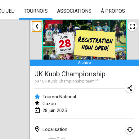
DU JEU
TOURNOIS
ASSOCIATIONS
À PROPOS
janvier 2025
Skuffle for the Shovel
18 janv. 2025
|
États-Unis
Archivé
Lake Superior Ice Festival Kubb Tournament
UK Kubb Championship
25 janv. 2025
|
États-Unis
par
UK Kubb Championship team
Winterkubb
26 janv. 2025
|
Belgique
Tournoi National
Gazon
28 juin 2025
mars 2025
Kubbtornooi De Rode Lantaarn
Localisation
15 mars 2025
|
Belgique
Hursley Park