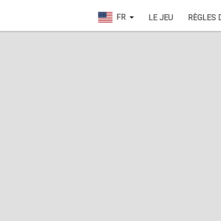
FR
LE JEU
RÈGLES 