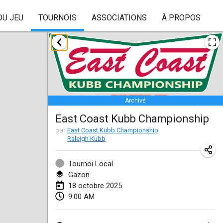
DU JEU
TOURNOIS
ASSOCIATIONS
À PROPOS
janvier 2025
Skuffle for the Shovel
18 janv. 2025
|
États-Unis
Archivé
Lake Superior Ice Festival Kubb Tournament
East Coast Kubb Championship
25 janv. 2025
|
États-Unis
par
East Coast Kubb Championship
Raleigh Kubb
Winterkubb
26 janv. 2025
|
Belgique
Tournoi Local
Gazon
mars 2025
18 octobre 2025
9:00 AM
Kubbtornooi De Rode Lantaarn
15 mars 2025
|
Belgique