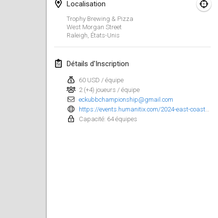
Localisation
Kubbezen Indoor Kubb Tornooi
Trophy Brewing & Pizza
15 mars 2025
|
Belgique
West Morgan Street
Raleigh
,
États-Unis
North Carolina Kubb Championship
22 mars 2025
|
États-Unis
Détails d'Inscription
60 USD / équipe
Spring Has Sprung
2 (+4) joueurs / équipe
22 mars 2025
|
États-Unis
eckubbchampionship@gmail.com
https://events.humanitix.com/2024-east-coast-kubb-championship
KUBB-o-LOCO tornooi
Capacité: 64 équipes
29 mars 2025
|
Belgique
avril 2025
Café Den Hoek Kubb Tornooi
5 avr. 2025
|
Belgique
Kubb Tornooi KSA Zulte