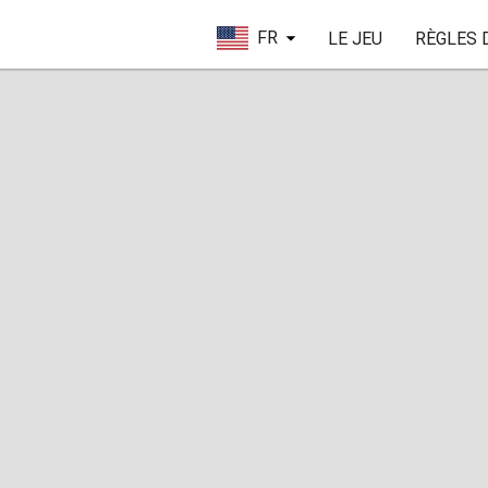
FR
LE JEU
RÈGLES 