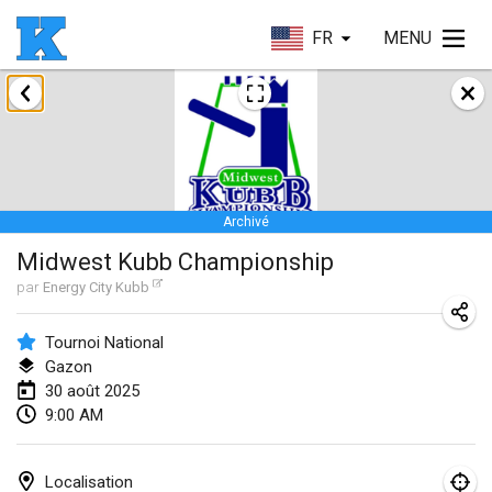
FR
MENU
janvier 2025
Skuffle for the Shovel
18 janv. 2025
|
États-Unis
Archivé
Lake Superior Ice Festival Kubb Tournament
Midwest Kubb Championship
25 janv. 2025
|
États-Unis
par
Energy City Kubb
Winterkubb
26 janv. 2025
|
Belgique
Tournoi National
Gazon
30 août 2025
mars 2025
9:00 AM
Kubbtornooi De Rode Lantaarn
15 mars 2025
|
Belgique
Localisation