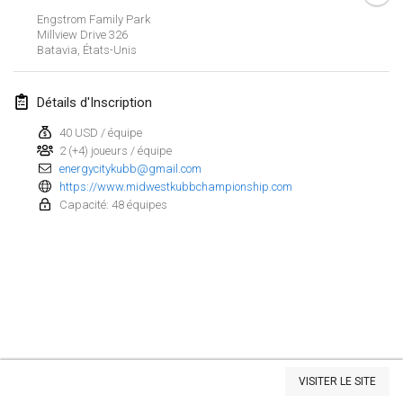
Engstrom Family Park
Kubbezen Indoor Kubb Tornooi
Millview Drive
326
15 mars 2025
|
Belgique
Batavia
,
États-Unis
North Carolina Kubb Championship
Détails d'Inscription
22 mars 2025
|
États-Unis
40 USD / équipe
2 (+4) joueurs / équipe
Spring Has Sprung
energycitykubb@gmail.com
22 mars 2025
|
États-Unis
https://www.midwestkubbchampionship.com
Capacité: 48 équipes
KUBB-o-LOCO tornooi
29 mars 2025
|
Belgique
avril 2025
Café Den Hoek Kubb Tornooi
5 avr. 2025
|
Belgique
Afficher la liste
VISITER LE SITE
Montrant
116
tournois
Kubb Tornooi KSA Zulte