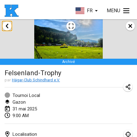
FR
MENU
janvier 2025
Skuffle for the Shovel
18 janv. 2025
|
États-Unis
Archivé
Lake Superior Ice Festival Kubb Tournament
Felsenland-Trophy
25 janv. 2025
|
États-Unis
par
Hägar-Club Schindhard e.V.
Winterkubb
26 janv. 2025
|
Belgique
Tournoi Local
Gazon
31 mai 2025
mars 2025
9:00 AM
Kubbtornooi De Rode Lantaarn
15 mars 2025
|
Belgique
Localisation