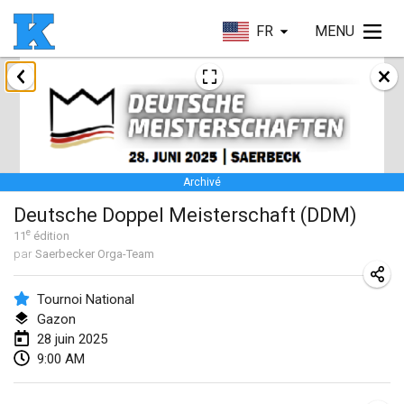
FR
MENU
janvier 2025
Skuffle for the Shovel
18 janv. 2025
|
États-Unis
Archivé
Lake Superior Ice Festival Kubb Tournament
Deutsche Doppel Meisterschaft (DDM)
25 janv. 2025
|
États-Unis
e
11
édition
par
Saerbecker Orga-Team
Winterkubb
26 janv. 2025
|
Belgique
Tournoi National
Gazon
mars 2025
28 juin 2025
9:00 AM
Kubbtornooi De Rode Lantaarn
15 mars 2025
|
Belgique