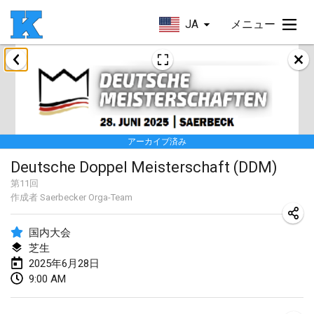
JA
メニュー
2025年1月
Skuffle for the Shovel
2025年1月18日
|
アメリカ合衆国
アーカイブ済み
Lake Superior Ice Festival Kubb Tournament
Deutsche Doppel Meisterschaft (DDM)
2025年1月25日
|
アメリカ合衆国
第
11
回
作成者
Saerbecker Orga-Team
Winterkubb
2025年1月26日
|
ベルギー
国内大会
芝生
2025年3月
2025年6月28日
9:00 AM
Kubbtornooi De Rode Lantaarn
2025年3月15日
|
ベルギー