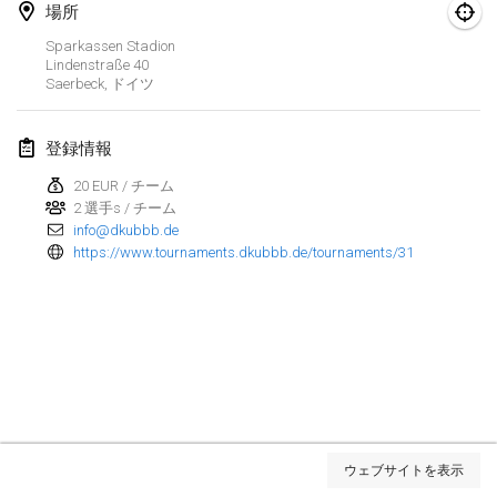
場所
Kubbezen Indoor Kubb Tornooi
Sparkassen Stadion
2025年3月15日
|
ベルギー
Lindenstraße
40
Saerbeck
,
ドイツ
North Carolina Kubb Championship
2025年3月22日
|
アメリカ合衆国
登録情報
20 EUR / チーム
Spring Has Sprung
2 選手s / チーム
2025年3月22日
|
アメリカ合衆国
info@dkubbb.de
https://www.tournaments.dkubbb.de/tournaments/31
KUBB-o-LOCO tornooi
2025年3月29日
|
ベルギー
2025年4月
Café Den Hoek Kubb Tornooi
2025年4月5日
|
ベルギー
リスト表示
ウェブサイトを表示
表示中
116
トーナメント
Kubb Tornooi KSA Zulte