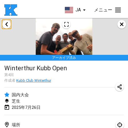
JA
メニュー
2025年1月
Skuffle for the Shovel
2025年1月18日
|
アメリカ合衆国
アーカイブ済み
Lake Superior Ice Festival Kubb Tournament
Winterthur Kubb Open
2025年1月25日
|
アメリカ合衆国
第
4
回
作成者
Kubb Club Winterthur
Winterkubb
2025年1月26日
|
ベルギー
国内大会
芝生
2025年3月
2025年7月26日
Kubbtornooi De Rode Lantaarn
2025年3月15日
|
ベルギー
場所