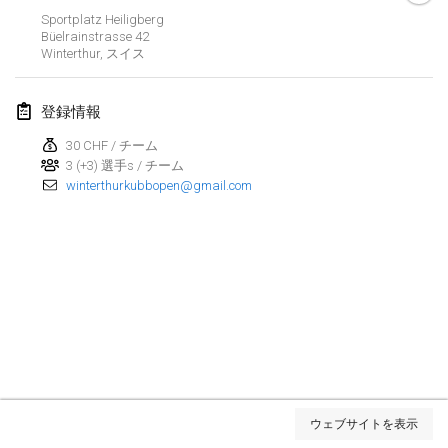
Sportplatz Heiligberg
Kubbezen Indoor Kubb Tornooi
Büelrainstrasse
42
2025年3月15日
|
ベルギー
Winterthur
,
スイス
North Carolina Kubb Championship
登録情報
2025年3月22日
|
アメリカ合衆国
30 CHF / チーム
3 (+3) 選手s / チーム
Spring Has Sprung
winterthurkubbopen@gmail.com
2025年3月22日
|
アメリカ合衆国
KUBB-o-LOCO tornooi
2025年3月29日
|
ベルギー
2025年4月
Café Den Hoek Kubb Tornooi
2025年4月5日
|
ベルギー
リスト表示
ウェブサイトを表示
表示中
116
トーナメント
Kubb Tornooi KSA Zulte