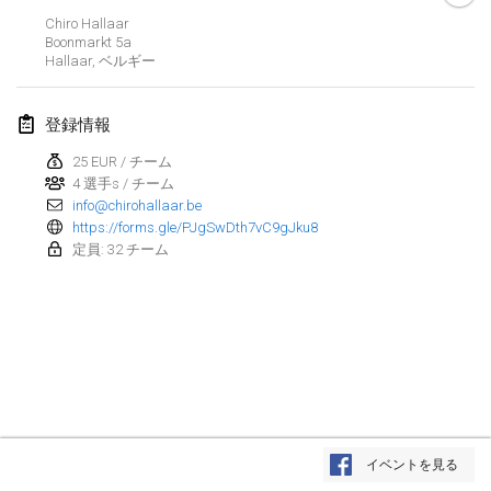
Chiro Hallaar
Kubbezen Indoor Kubb Tornooi
Boonmarkt
5a
2025年3月15日
|
ベルギー
Hallaar
,
ベルギー
North Carolina Kubb Championship
登録情報
2025年3月22日
|
アメリカ合衆国
25 EUR / チーム
4 選手s / チーム
Spring Has Sprung
info@chirohallaar.be
2025年3月22日
|
アメリカ合衆国
https://forms.gle/PJgSwDth7vC9gJku8
定員: 32 チーム
KUBB-o-LOCO tornooi
2025年3月29日
|
ベルギー
2025年4月
Café Den Hoek Kubb Tornooi
2025年4月5日
|
ベルギー
リスト表示
イベントを見る
表示中
116
トーナメント
Kubb Tornooi KSA Zulte