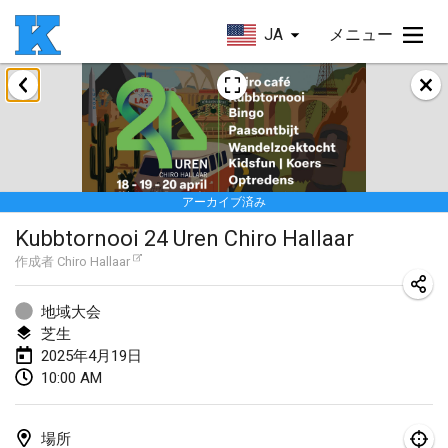
JA
メニュー
2025年1月
Skuffle for the Shovel
2025年1月18日
|
アメリカ合衆国
アーカイブ済み
Lake Superior Ice Festival Kubb Tournament
Kubbtornooi 24 Uren Chiro Hallaar
2025年1月25日
|
アメリカ合衆国
作成者
Chiro Hallaar
Winterkubb
2025年1月26日
|
ベルギー
地域大会
芝生
2025年4月19日
2025年3月
10:00 AM
Kubbtornooi De Rode Lantaarn
2025年3月15日
|
ベルギー
場所