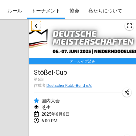
ルール
トーナメント
協会
私たちについて
2025年1月
Skuffle for the Shovel
2025年1月18日
|
アメリカ合衆国
アーカイブ済み
Lake Superior Ice Festival Kubb Tournament
Stößel-Cup
2025年1月25日
|
アメリカ合衆国
第
6
回
作成者
Deutscher Kubb-Bund e.V.
Winterkubb
2025年1月26日
|
ベルギー
国内大会
芝生
2025年3月
2025年6月6日
6:00 PM
Kubbtornooi De Rode Lantaarn
2025年3月15日
|
ベルギー