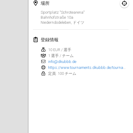
場所
Kubbezen Indoor Kubb Tornooi
Sportplatz "Schrotearena"
2025年3月15日
|
ベルギー
Bahnhofstraße
10a
Niederndodeleben
,
ドイツ
North Carolina Kubb Championship
2025年3月22日
|
アメリカ合衆国
登録情報
10 EUR / 選手
Spring Has Sprung
1 選手 / チーム
2025年3月22日
|
アメリカ合衆国
info@dkubbb.de
https://www.tournaments.dkubbb.de/tournaments/26
KUBB-o-LOCO tornooi
定員: 100 チーム
2025年3月29日
|
ベルギー
2025年4月
Café Den Hoek Kubb Tornooi
2025年4月5日
|
ベルギー
Kubb Tornooi KSA Zulte