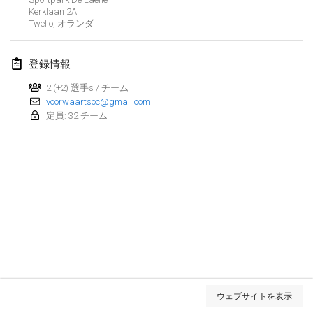
Kerklaan
2A
Kubbezen Indoor Kubb Tornooi
Twello
,
オランダ
2025年3月15日
|
ベルギー
登録情報
North Carolina Kubb Championship
2025年3月22日
|
アメリカ合衆国
2 (+2) 選手s / チーム
voorwaartsoc@gmail.com
定員: 32 チーム
Spring Has Sprung
2025年3月22日
|
アメリカ合衆国
KUBB-o-LOCO tornooi
2025年3月29日
|
ベルギー
2025年4月
Café Den Hoek Kubb Tornooi
2025年4月5日
|
ベルギー
リスト表示
ウェブサイトを表示
表示中
116
トーナメント
Kubb Tornooi KSA Zulte