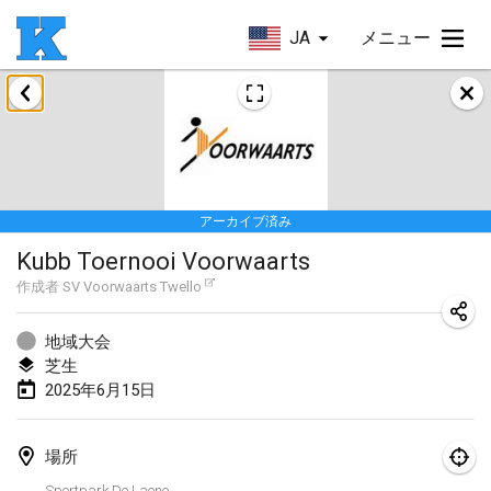
JA
メニュー
2025年1月
Skuffle for the Shovel
2025年1月18日
|
アメリカ合衆国
アーカイブ済み
Lake Superior Ice Festival Kubb Tournament
Kubb Toernooi Voorwaarts
2025年1月25日
|
アメリカ合衆国
作成者
SV Voorwaarts Twello
Winterkubb
2025年1月26日
|
ベルギー
地域大会
芝生
2025年6月15日
2025年3月
Kubbtornooi De Rode Lantaarn
場所
2025年3月15日
|
ベルギー
Sportpark De Laene