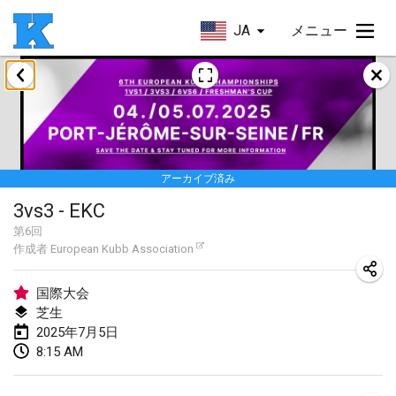
JA
メニュー
2025年1月
Skuffle for the Shovel
2025年1月18日
|
アメリカ合衆国
アーカイブ済み
Lake Superior Ice Festival Kubb Tournament
3vs3 - EKC
2025年1月25日
|
アメリカ合衆国
第
6
回
作成者
European Kubb Association
Winterkubb
2025年1月26日
|
ベルギー
国際大会
芝生
2025年3月
2025年7月5日
8:15 AM
Kubbtornooi De Rode Lantaarn
2025年3月15日
|
ベルギー