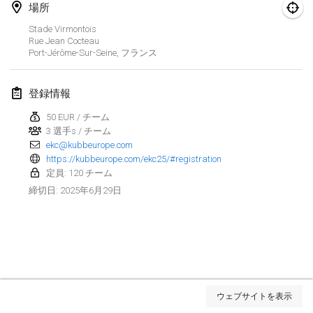
場所
Kubbezen Indoor Kubb Tornooi
Stade Virmontois
2025年3月15日
|
ベルギー
Rue Jean Cocteau
Port-Jérôme-Sur-Seine
,
フランス
North Carolina Kubb Championship
2025年3月22日
|
アメリカ合衆国
登録情報
50 EUR / チーム
Spring Has Sprung
3 選手s / チーム
2025年3月22日
|
アメリカ合衆国
ekc@kubbeurope.com
https://kubbeurope.com/ekc25/#registration
KUBB-o-LOCO tornooi
定員: 120 チーム
2025年3月29日
|
ベルギー
2025年6月29日
締切日
:
2025年4月
Café Den Hoek Kubb Tornooi
2025年4月5日
|
ベルギー
リスト表示
ウェブサイトを表示
表示中
116
トーナメント
Kubb Tornooi KSA Zulte