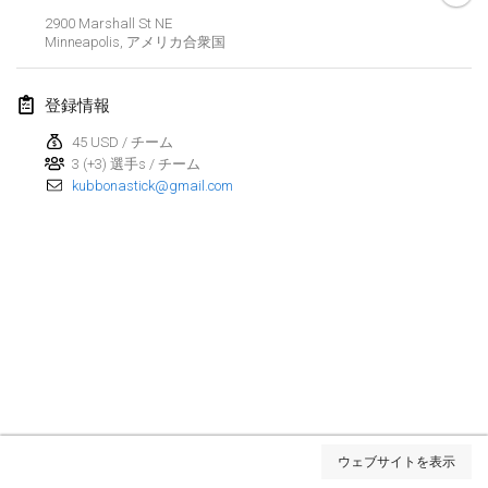
2900 Marshall St NE
Kubbezen Indoor Kubb Tornooi
Minneapolis
,
アメリカ合衆国
2025年3月15日
|
ベルギー
登録情報
North Carolina Kubb Championship
2025年3月22日
|
アメリカ合衆国
45 USD / チーム
3 (+3) 選手s / チーム
kubbonastick@gmail.com
Spring Has Sprung
2025年3月22日
|
アメリカ合衆国
KUBB-o-LOCO tornooi
2025年3月29日
|
ベルギー
2025年4月
Café Den Hoek Kubb Tornooi
2025年4月5日
|
ベルギー
リスト表示
ウェブサイトを表示
表示中
116
トーナメント
Kubb Tornooi KSA Zulte