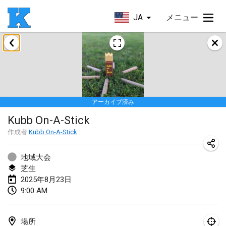
JA
メニュー
2025年1月
Skuffle for the Shovel
2025年1月18日
|
アメリカ合衆国
アーカイブ済み
Lake Superior Ice Festival Kubb Tournament
Kubb On-A-Stick
2025年1月25日
|
アメリカ合衆国
作成者
Kubb On-A-Stick
Winterkubb
2025年1月26日
|
ベルギー
地域大会
芝生
2025年8月23日
2025年3月
9:00 AM
Kubbtornooi De Rode Lantaarn
2025年3月15日
|
ベルギー
場所