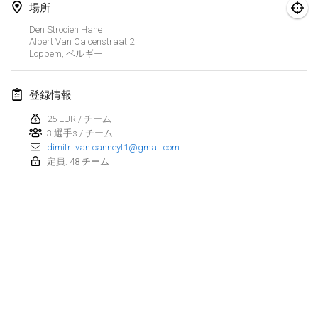
場所
Kubbezen Indoor Kubb Tornooi
Den Strooien Hane
2025年3月15日
|
ベルギー
Albert Van Caloenstraat
2
Loppem
,
ベルギー
North Carolina Kubb Championship
2025年3月22日
|
アメリカ合衆国
登録情報
25 EUR / チーム
Spring Has Sprung
3 選手s / チーム
2025年3月22日
|
アメリカ合衆国
dimitri.van.canneyt1@gmail.com
定員: 48 チーム
KUBB-o-LOCO tornooi
2025年3月29日
|
ベルギー
2025年4月
Café Den Hoek Kubb Tornooi
2025年4月5日
|
ベルギー
リスト表示
表示中
116
トーナメント
Kubb Tornooi KSA Zulte