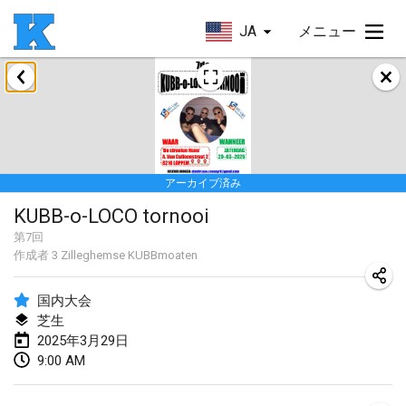
JA
メニュー
2025年1月
Skuffle for the Shovel
2025年1月18日
|
アメリカ合衆国
アーカイブ済み
Lake Superior Ice Festival Kubb Tournament
KUBB-o-LOCO tornooi
2025年1月25日
|
アメリカ合衆国
第
7
回
作成者
3 Zilleghemse KUBBmoaten
Winterkubb
2025年1月26日
|
ベルギー
国内大会
芝生
2025年3月
2025年3月29日
9:00 AM
Kubbtornooi De Rode Lantaarn
2025年3月15日
|
ベルギー