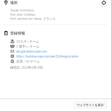
場所
Kubbezen Indoor Kubb Tornooi
Stade Virmontois
2025年3月15日
|
ベルギー
Rue Jean Cocteau
Port-Jérôme-Sur-Seine
,
フランス
North Carolina Kubb Championship
2025年3月22日
|
アメリカ合衆国
登録情報
50 EUR / チーム
Spring Has Sprung
3 選手s / チーム
2025年3月22日
|
アメリカ合衆国
ekc@kubbeurope.com
https://kubbeurope.com/ekc25/#registration
KUBB-o-LOCO tornooi
定員: 120 チーム
2025年3月29日
|
ベルギー
2025年6月29日
締切日
:
2025年4月
Café Den Hoek Kubb Tornooi
2025年4月5日
|
ベルギー
リスト表示
ウェブサイトを表示
表示中
116
トーナメント
Kubb Tornooi KSA Zulte