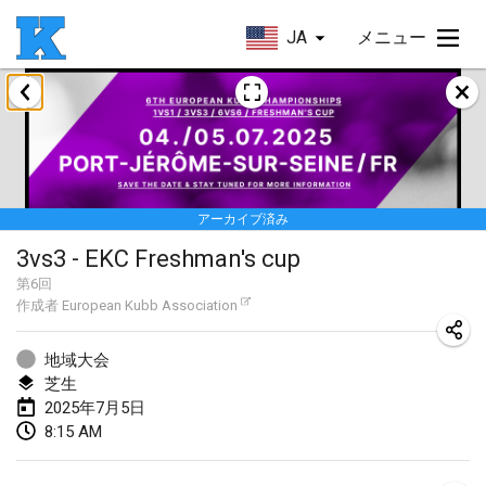
JA
メニュー
2025年1月
Skuffle for the Shovel
2025年1月18日
|
アメリカ合衆国
アーカイブ済み
Lake Superior Ice Festival Kubb Tournament
3vs3 - EKC Freshman's cup
2025年1月25日
|
アメリカ合衆国
第
6
回
作成者
European Kubb Association
Winterkubb
2025年1月26日
|
ベルギー
地域大会
芝生
2025年3月
2025年7月5日
8:15 AM
Kubbtornooi De Rode Lantaarn
2025年3月15日
|
ベルギー