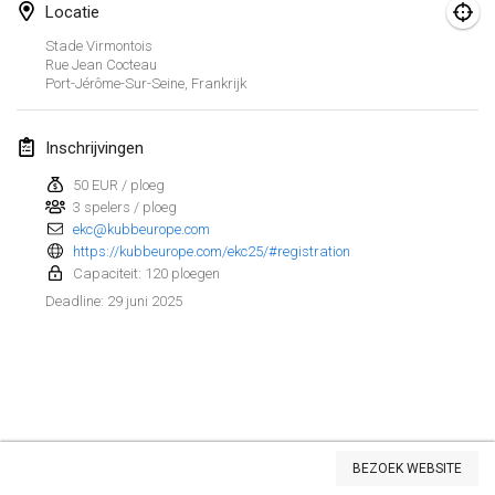
Locatie
Kubbezen Indoor Kubb Tornooi
Stade Virmontois
15 mrt. 2025
|
België
Rue Jean Cocteau
Port-Jérôme-Sur-Seine
,
Frankrijk
North Carolina Kubb Championship
22 mrt. 2025
|
Verenigde Staten
Inschrijvingen
50 EUR / ploeg
Spring Has Sprung
3 spelers / ploeg
22 mrt. 2025
|
Verenigde Staten
ekc@kubbeurope.com
https://kubbeurope.com/ekc25/#registration
KUBB-o-LOCO tornooi
Capaciteit: 120 ploegen
29 mrt. 2025
|
België
29 juni 2025
Deadline
:
april 2025
Café Den Hoek Kubb Tornooi
5 apr. 2025
|
België
Weergave lijst
BEZOEK WEBSITE
116
tornooien weergegeven
Kubb Tornooi KSA Zulte