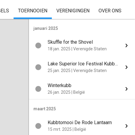
GELS
TOERNOOIEN
VERENIGINGEN
OVER ONS
januari 2025
Skuffle for the Shovel
18 jan. 2025
|
Verenigde Staten
Lake Superior Ice Festival Kubb Tournament
25 jan. 2025
|
Verenigde Staten
Winterkubb
26 jan. 2025
|
België
maart 2025
Kubbtornooi De Rode Lantaarn
15 mrt. 2025
|
België