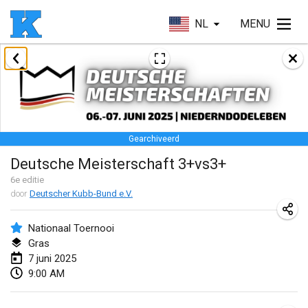
NL
MENU
januari 2025
Skuffle for the Shovel
18 jan. 2025
|
Verenigde Staten
Gearchiveerd
Lake Superior Ice Festival Kubb Tournament
Deutsche Meisterschaft 3+vs3+
25 jan. 2025
|
Verenigde Staten
6
e editie
door
Deutscher Kubb-Bund e.V.
Winterkubb
26 jan. 2025
|
België
Nationaal Toernooi
Gras
maart 2025
7 juni 2025
9:00 AM
Kubbtornooi De Rode Lantaarn
15 mrt. 2025
|
België