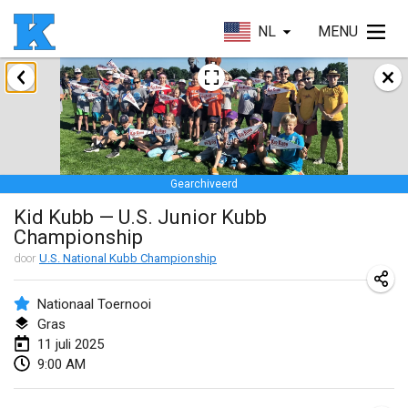
NL
MENU
januari 2025
Skuffle for the Shovel
18 jan. 2025
|
Verenigde Staten
Gearchiveerd
Lake Superior Ice Festival Kubb Tournament
Kid Kubb — U.S. Junior Kubb
25 jan. 2025
|
Verenigde Staten
Championship
Winterkubb
door
U.S. National Kubb Championship
26 jan. 2025
|
België
Nationaal Toernooi
Gras
maart 2025
11 juli 2025
9:00 AM
Kubbtornooi De Rode Lantaarn
15 mrt. 2025
|
België