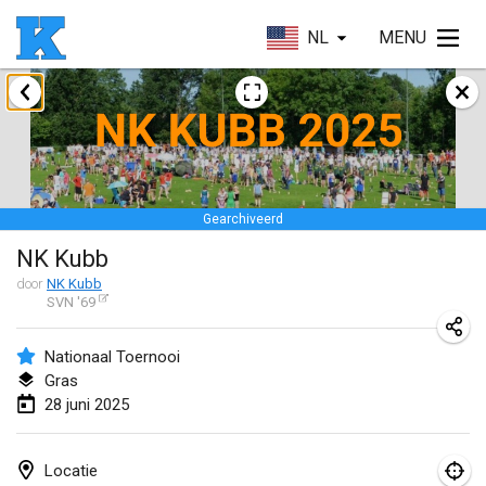
NL
MENU
januari 2025
Skuffle for the Shovel
18 jan. 2025
|
Verenigde Staten
Gearchiveerd
Lake Superior Ice Festival Kubb Tournament
NK Kubb
25 jan. 2025
|
Verenigde Staten
door
NK Kubb
SVN '69
Winterkubb
26 jan. 2025
|
België
Nationaal Toernooi
Gras
maart 2025
28 juni 2025
Kubbtornooi De Rode Lantaarn
15 mrt. 2025
|
België
Locatie