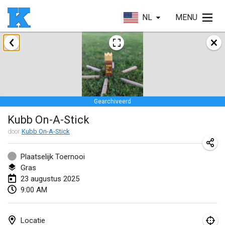
NL
MENU
januari 2025
Skuffle for the Shovel
18 jan. 2025
|
Verenigde Staten
Gearchiveerd
Lake Superior Ice Festival Kubb Tournament
Kubb On-A-Stick
25 jan. 2025
|
Verenigde Staten
door
Kubb On-A-Stick
Winterkubb
26 jan. 2025
|
België
Plaatselijk Toernooi
Gras
23 augustus 2025
maart 2025
9:00 AM
Kubbtornooi De Rode Lantaarn
15 mrt. 2025
|
België
Locatie