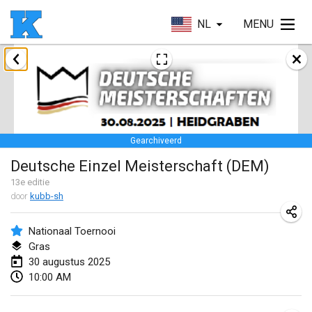
NL
MENU
januari 2025
Skuffle for the Shovel
18 jan. 2025
|
Verenigde Staten
Gearchiveerd
Lake Superior Ice Festival Kubb Tournament
Deutsche Einzel Meisterschaft (DEM)
25 jan. 2025
|
Verenigde Staten
13
e editie
door
kubb-sh
Winterkubb
26 jan. 2025
|
België
Nationaal Toernooi
Gras
maart 2025
30 augustus 2025
10:00 AM
Kubbtornooi De Rode Lantaarn
15 mrt. 2025
|
België