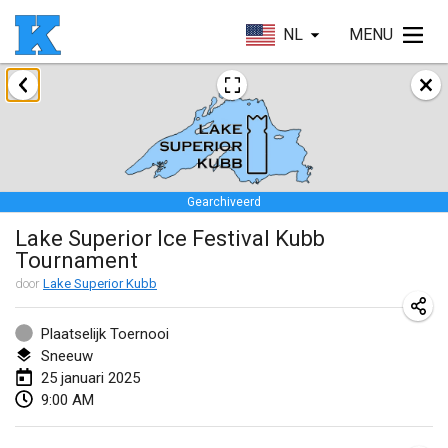
NL
MENU
januari 2025
Skuffle for the Shovel
18 jan. 2025
|
Verenigde Staten
Gearchiveerd
Lake Superior Ice Festival Kubb Tournament
Lake Superior Ice Festival Kubb
25 jan. 2025
|
Verenigde Staten
Tournament
Winterkubb
door
Lake Superior Kubb
26 jan. 2025
|
België
Plaatselijk Toernooi
Sneeuw
maart 2025
25 januari 2025
9:00 AM
Kubbtornooi De Rode Lantaarn
15 mrt. 2025
|
België