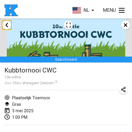
NL
MENU
januari 2025
Skuffle for the Shovel
18 jan. 2025
|
Verenigde Staten
Gearchiveerd
Lake Superior Ice Festival Kubb Tournament
Kubbtornooi CWC
25 jan. 2025
|
Verenigde Staten
10
e editie
door
Chiro Waregem Centrum
Winterkubb
26 jan. 2025
|
België
Plaatselijk Toernooi
Gras
maart 2025
3 mei 2025
1:00 PM
Kubbtornooi De Rode Lantaarn
15 mrt. 2025
|
België