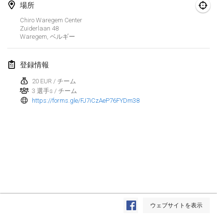
場所
Kubbezen Indoor Kubb Tornooi
Chiro Waregem Center
2025年3月15日
|
ベルギー
Zuiderlaan
48
Waregem
,
ベルギー
North Carolina Kubb Championship
2025年3月22日
|
アメリカ合衆国
登録情報
20 EUR / チーム
Spring Has Sprung
3 選手s / チーム
2025年3月22日
|
アメリカ合衆国
https://forms.gle/FJ7iCzAeP76FYDm38
KUBB-o-LOCO tornooi
2025年3月29日
|
ベルギー
2025年4月
Café Den Hoek Kubb Tornooi
2025年4月5日
|
ベルギー
リスト表示
ウェブサイトを表示
表示中
116
トーナメント
Kubb Tornooi KSA Zulte