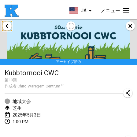
JA
メニュー
2025年1月
Skuffle for the Shovel
2025年1月18日
|
アメリカ合衆国
アーカイブ済み
Lake Superior Ice Festival Kubb Tournament
Kubbtornooi CWC
2025年1月25日
|
アメリカ合衆国
第
10
回
作成者
Chiro Waregem Centrum
Winterkubb
2025年1月26日
|
ベルギー
地域大会
芝生
2025年3月
2025年5月3日
1:00 PM
Kubbtornooi De Rode Lantaarn
2025年3月15日
|
ベルギー