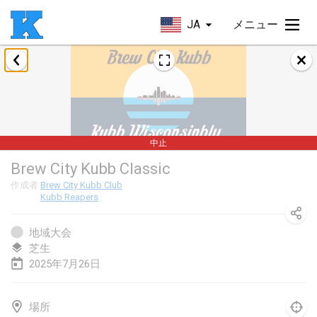
JA
メニュー
2025年1月
Skuffle for the Shovel
2025年1月18日
|
アメリカ合衆国
中止
Lake Superior Ice Festival Kubb Tournament
Brew City Kubb Classic
2025年1月25日
|
アメリカ合衆国
作成者
Brew City Kubb Club
Kubb Reapers
Winterkubb
2025年1月26日
|
ベルギー
地域大会
芝生
2025年3月
2025年7月26日
Kubbtornooi De Rode Lantaarn
2025年3月15日
|
ベルギー
場所