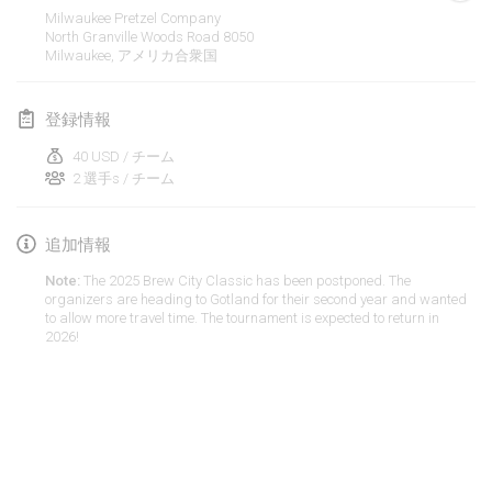
Milwaukee Pretzel Company
Kubbezen Indoor Kubb Tornooi
North Granville Woods Road
8050
Milwaukee
,
アメリカ合衆国
2025年3月15日
|
ベルギー
North Carolina Kubb Championship
登録情報
2025年3月22日
|
アメリカ合衆国
40 USD / チーム
2 選手s / チーム
Spring Has Sprung
2025年3月22日
|
アメリカ合衆国
追加情報
KUBB-o-LOCO tornooi
Note:
The 2025 Brew City Classic has been postponed. The
2025年3月29日
|
ベルギー
organizers are heading to Gotland for their second year and wanted
to allow more travel time. The tournament is expected to return in
2026!
2025年4月
Café Den Hoek Kubb Tornooi
2025年4月5日
|
ベルギー
リスト表示
表示中
116
トーナメント
Kubb Tornooi KSA Zulte