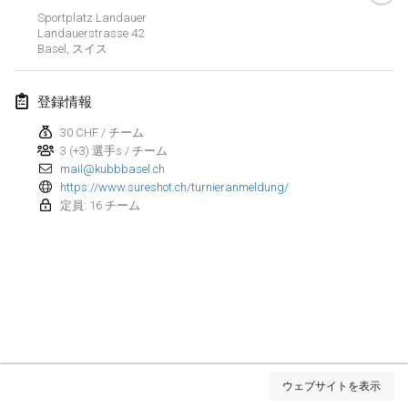
Sportplatz Landauer
Kubbezen Indoor Kubb Tornooi
Landauerstrasse
42
2025年3月15日
|
ベルギー
Basel
,
スイス
North Carolina Kubb Championship
登録情報
2025年3月22日
|
アメリカ合衆国
30 CHF / チーム
3 (+3) 選手s / チーム
Spring Has Sprung
mail@kubbbasel.ch
2025年3月22日
|
アメリカ合衆国
https://www.sureshot.ch/turnieranmeldung/
定員: 16 チーム
KUBB-o-LOCO tornooi
2025年3月29日
|
ベルギー
2025年4月
Café Den Hoek Kubb Tornooi
2025年4月5日
|
ベルギー
リスト表示
ウェブサイトを表示
表示中
116
トーナメント
Kubb Tornooi KSA Zulte