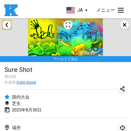
JA
メニュー
2025年1月
Skuffle for the Shovel
2025年1月18日
|
アメリカ合衆国
アーカイブ済み
Lake Superior Ice Festival Kubb Tournament
Sure Shot
2025年1月25日
|
アメリカ合衆国
第
22
回
作成者
Kubb Basel
Winterkubb
2025年1月26日
|
ベルギー
国内大会
芝生
2025年3月
2025年8月30日
Kubbtornooi De Rode Lantaarn
2025年3月15日
|
ベルギー
場所