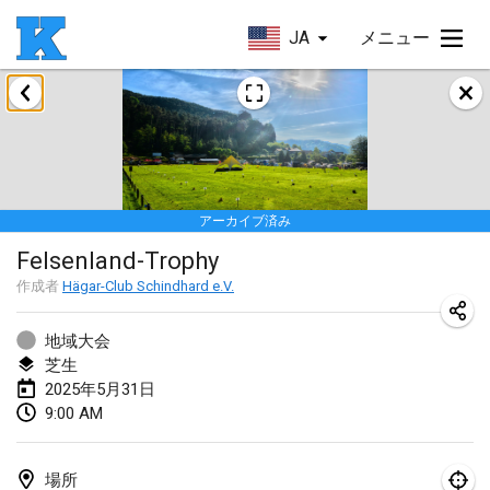
JA
メニュー
2025年1月
Skuffle for the Shovel
2025年1月18日
|
アメリカ合衆国
アーカイブ済み
Lake Superior Ice Festival Kubb Tournament
Felsenland-Trophy
2025年1月25日
|
アメリカ合衆国
作成者
Hägar-Club Schindhard e.V.
Winterkubb
2025年1月26日
|
ベルギー
地域大会
芝生
2025年5月31日
2025年3月
9:00 AM
Kubbtornooi De Rode Lantaarn
2025年3月15日
|
ベルギー
場所