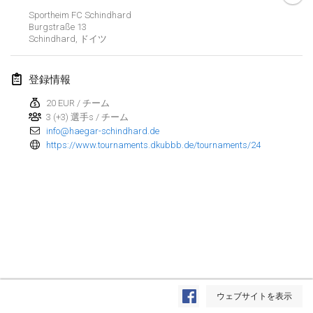
Sportheim FC Schindhard
Kubbezen Indoor Kubb Tornooi
Burgstraße
13
2025年3月15日
|
ベルギー
Schindhard
,
ドイツ
North Carolina Kubb Championship
登録情報
2025年3月22日
|
アメリカ合衆国
20 EUR / チーム
3 (+3) 選手s / チーム
Spring Has Sprung
info@haegar-schindhard.de
2025年3月22日
|
アメリカ合衆国
https://www.tournaments.dkubbb.de/tournaments/24
KUBB-o-LOCO tornooi
2025年3月29日
|
ベルギー
2025年4月
Café Den Hoek Kubb Tornooi
2025年4月5日
|
ベルギー
リスト表示
ウェブサイトを表示
表示中
116
トーナメント
Kubb Tornooi KSA Zulte