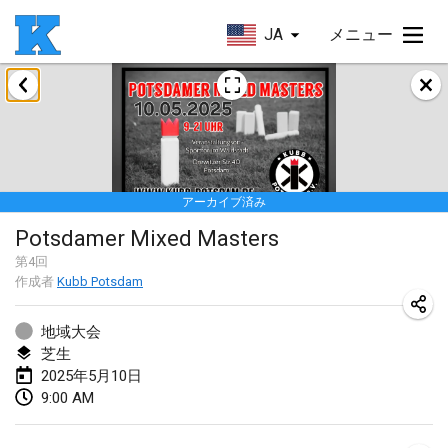
JA
メニュー
2025年1月
Skuffle for the Shovel
2025年1月18日
|
アメリカ合衆国
アーカイブ済み
Lake Superior Ice Festival Kubb Tournament
Potsdamer Mixed Masters
2025年1月25日
|
アメリカ合衆国
第
4
回
作成者
Kubb Potsdam
Winterkubb
2025年1月26日
|
ベルギー
地域大会
芝生
2025年3月
2025年5月10日
9:00 AM
Kubbtornooi De Rode Lantaarn
2025年3月15日
|
ベルギー