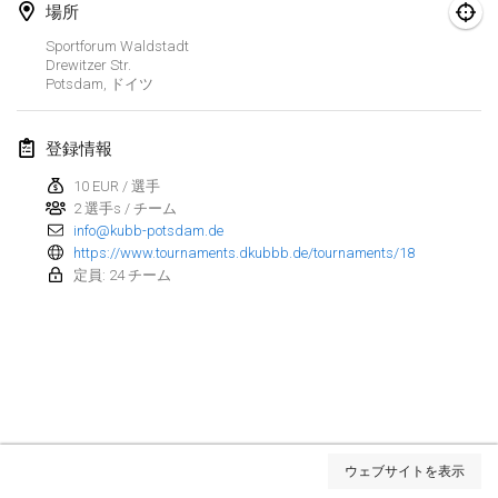
場所
Kubbezen Indoor Kubb Tornooi
Sportforum Waldstadt
2025年3月15日
|
ベルギー
Drewitzer Str.
Potsdam
,
ドイツ
North Carolina Kubb Championship
2025年3月22日
|
アメリカ合衆国
登録情報
10 EUR / 選手
Spring Has Sprung
2 選手s / チーム
2025年3月22日
|
アメリカ合衆国
info@kubb-potsdam.de
https://www.tournaments.dkubbb.de/tournaments/18
KUBB-o-LOCO tornooi
定員: 24 チーム
2025年3月29日
|
ベルギー
2025年4月
Café Den Hoek Kubb Tornooi
2025年4月5日
|
ベルギー
リスト表示
ウェブサイトを表示
表示中
116
トーナメント
Kubb Tornooi KSA Zulte