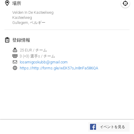
場所
Kubbezen Indoor Kubb Tornooi
Velden In De Kasteelweg
2025年3月15日
|
ベルギー
Kasteelweg
Gullegem
,
ベルギー
North Carolina Kubb Championship
2025年3月22日
|
アメリカ合衆国
登録情報
25 EUR / チーム
Spring Has Sprung
3 (+3) 選手s / チーム
2025年3月22日
|
アメリカ合衆国
losamigoskubb@gmail.com
https://http://forms.gle/wEK57sJn8nFa586QA
KUBB-o-LOCO tornooi
2025年3月29日
|
ベルギー
2025年4月
Café Den Hoek Kubb Tornooi
2025年4月5日
|
ベルギー
リスト表示
イベントを見る
表示中
116
トーナメント
Kubb Tornooi KSA Zulte