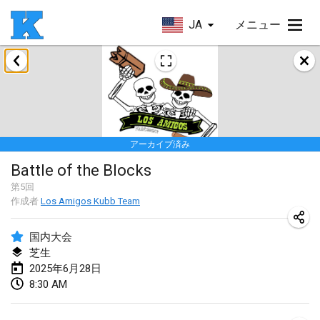
JA
メニュー
2025年1月
Skuffle for the Shovel
2025年1月18日
|
アメリカ合衆国
アーカイブ済み
Lake Superior Ice Festival Kubb Tournament
Battle of the Blocks
2025年1月25日
|
アメリカ合衆国
第
5
回
作成者
Los Amigos Kubb Team
Winterkubb
2025年1月26日
|
ベルギー
国内大会
芝生
2025年3月
2025年6月28日
8:30 AM
Kubbtornooi De Rode Lantaarn
2025年3月15日
|
ベルギー