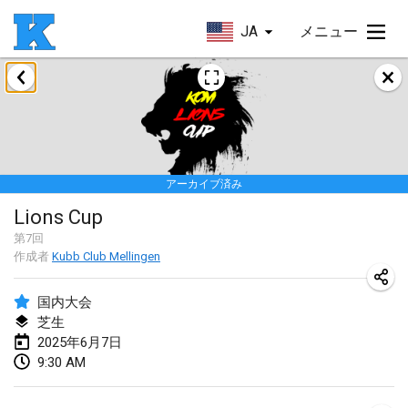
JA
メニュー
2025年1月
Skuffle for the Shovel
2025年1月18日
|
アメリカ合衆国
アーカイブ済み
Lake Superior Ice Festival Kubb Tournament
Lions Cup
2025年1月25日
|
アメリカ合衆国
第
7
回
作成者
Kubb Club Mellingen
Winterkubb
2025年1月26日
|
ベルギー
国内大会
芝生
2025年3月
2025年6月7日
9:30 AM
Kubbtornooi De Rode Lantaarn
2025年3月15日
|
ベルギー