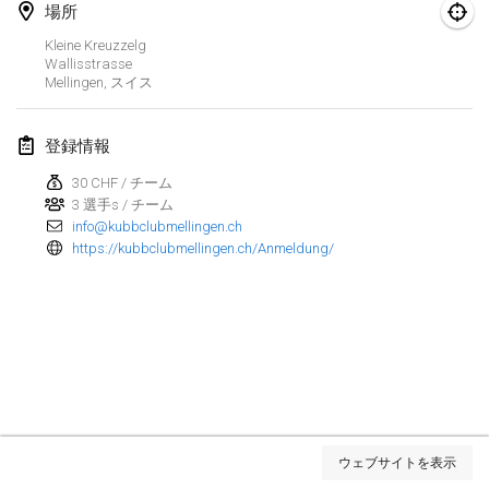
場所
Kubbezen Indoor Kubb Tornooi
Kleine Kreuzzelg
2025年3月15日
|
ベルギー
Wallisstrasse
Mellingen
,
スイス
North Carolina Kubb Championship
2025年3月22日
|
アメリカ合衆国
登録情報
30 CHF / チーム
Spring Has Sprung
3 選手s / チーム
2025年3月22日
|
アメリカ合衆国
info@kubbclubmellingen.ch
https://kubbclubmellingen.ch/Anmeldung/
KUBB-o-LOCO tornooi
2025年3月29日
|
ベルギー
2025年4月
Café Den Hoek Kubb Tornooi
2025年4月5日
|
ベルギー
リスト表示
ウェブサイトを表示
表示中
116
トーナメント
Kubb Tornooi KSA Zulte