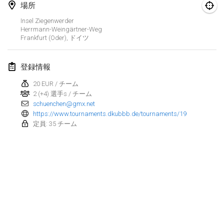
場所
Kubbezen Indoor Kubb Tornooi
Insel Ziegenwerder
2025年3月15日
|
ベルギー
Herrmann-Weingärtner-Weg
Frankfurt (Oder)
,
ドイツ
North Carolina Kubb Championship
2025年3月22日
|
アメリカ合衆国
登録情報
20 EUR / チーム
Spring Has Sprung
2 (+4) 選手s / チーム
2025年3月22日
|
アメリカ合衆国
schuenchen@gmx.net
https://www.tournaments.dkubbb.de/tournaments/19
KUBB-o-LOCO tornooi
定員: 35 チーム
2025年3月29日
|
ベルギー
2025年4月
Café Den Hoek Kubb Tornooi
2025年4月5日
|
ベルギー
リスト表示
表示中
116
トーナメント
Kubb Tornooi KSA Zulte