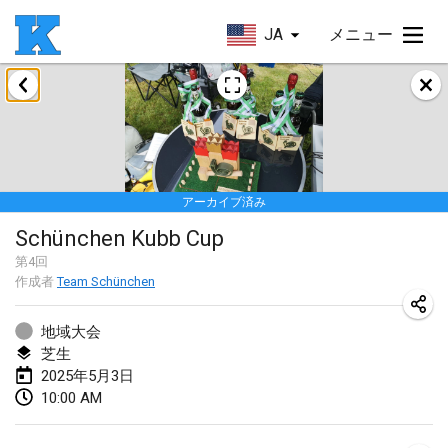
JA
メニュー
2025年1月
Skuffle for the Shovel
2025年1月18日
|
アメリカ合衆国
アーカイブ済み
Lake Superior Ice Festival Kubb Tournament
Schünchen Kubb Cup
2025年1月25日
|
アメリカ合衆国
第
4
回
作成者
Team Schünchen
Winterkubb
2025年1月26日
|
ベルギー
地域大会
芝生
2025年3月
2025年5月3日
10:00 AM
Kubbtornooi De Rode Lantaarn
2025年3月15日
|
ベルギー