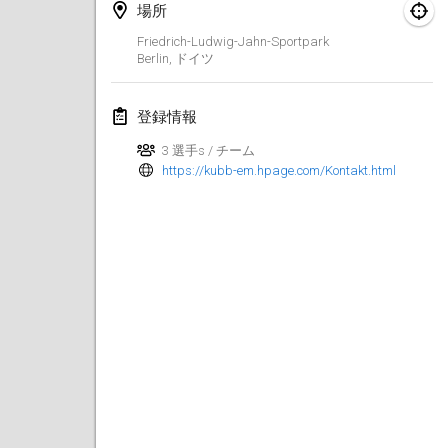
場所
Kubbezen Indoor Kubb Tornooi
Friedrich-Ludwig-Jahn-Sportpark
2025年3月15日
|
ベルギー
Berlin
,
ドイツ
North Carolina Kubb Championship
登録情報
2025年3月22日
|
アメリカ合衆国
3 選手s / チーム
https://kubb-em.hpage.com/Kontakt.html
Spring Has Sprung
2025年3月22日
|
アメリカ合衆国
KUBB-o-LOCO tornooi
2025年3月29日
|
ベルギー
2025年4月
Café Den Hoek Kubb Tornooi
2025年4月5日
|
ベルギー
Kubb Tornooi KSA Zulte