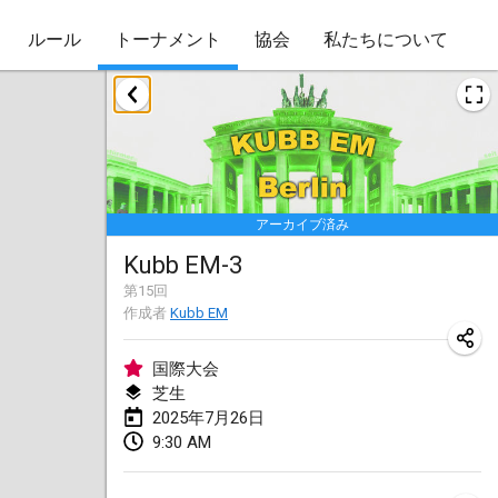
ルール
トーナメント
協会
私たちについて
2025年1月
Skuffle for the Shovel
2025年1月18日
|
アメリカ合衆国
アーカイブ済み
Lake Superior Ice Festival Kubb Tournament
Kubb EM-3
2025年1月25日
|
アメリカ合衆国
第
15
回
作成者
Kubb EM
Winterkubb
2025年1月26日
|
ベルギー
国際大会
芝生
2025年3月
2025年7月26日
9:30 AM
Kubbtornooi De Rode Lantaarn
2025年3月15日
|
ベルギー