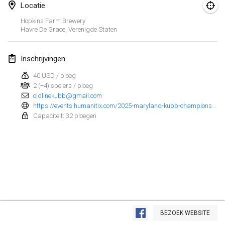
Locatie
Kubbezen Indoor Kubb Tornooi
Hopkins Farm Brewery
15 mrt. 2025
|
België
Havre De Grace
,
Verenigde Staten
North Carolina Kubb Championship
Inschrijvingen
22 mrt. 2025
|
Verenigde Staten
40 USD / ploeg
2 (+4) spelers / ploeg
Spring Has Sprung
oldlinekubb@gmail.com
22 mrt. 2025
|
Verenigde Staten
https://events.humanitix.com/2025-maryland-kubb-championship
Capaciteit: 32 ploegen
KUBB-o-LOCO tornooi
29 mrt. 2025
|
België
april 2025
Café Den Hoek Kubb Tornooi
5 apr. 2025
|
België
Weergave lijst
BEZOEK WEBSITE
116
tornooien weergegeven
Kubb Tornooi KSA Zulte