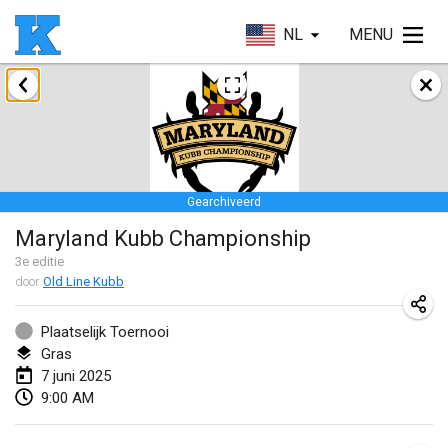
NL
MENU
januari 2025
Skuffle for the Shovel
18 jan. 2025
|
Verenigde Staten
Gearchiveerd
Lake Superior Ice Festival Kubb Tournament
Maryland Kubb Championship
25 jan. 2025
|
Verenigde Staten
3
e editie
door
Old Line Kubb
Winterkubb
26 jan. 2025
|
België
Plaatselijk Toernooi
Gras
maart 2025
7 juni 2025
9:00 AM
Kubbtornooi De Rode Lantaarn
15 mrt. 2025
|
België