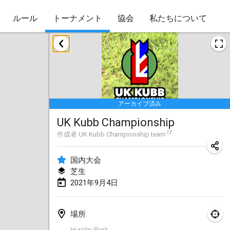
ルール
トーナメント
協会
私たちについて
2021年5月
Husinec Kub Open
2021年5月22日
|
チェコ
アーカイブ済み
2021年6月
UK Kubb Championship
East Coast Kubb Championship
作成者
UK Kubb Championship team
2021年6月5日
|
アメリカ合衆国
国内大会
中止
芝生
Vlaardingse Viking
2021年9月4日
2021年6月12日
|
オランダ
MidSummer's Festival KUBB Tournament
場所
2021年6月12日
|
アメリカ合衆国
Hursley Park