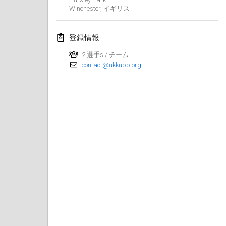
Winchester
中止
,
イギリス
Dreitannen Open
2021年6月12日
|
スイス
登録情報
Deutsche Meisterschaft 3+vs3+
2 選手s / チーム
2021年6月19日
|
ドイツ
contact@ukkubb.org
Spring Fling Kubb Scrambler
2021年6月19日
|
アメリカ合衆国
Portland Midsummer Festival Kubb Tournament
2021年6月19日
|
アメリカ合衆国
Tournoi de Kubb (KGF)
2021年6月26日
|
フランス
中止
Fisi Kubb Open
2021年6月26日
|
スイス