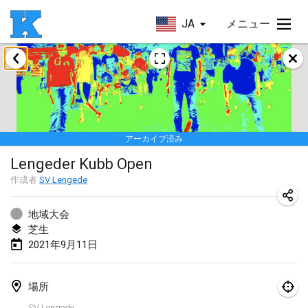
JA
メニュー
2021年5月
Husinec Kub Open
2021年5月22日
|
チェコ
アーカイブ済み
2021年6月
Lengeder Kubb Open
East Coast Kubb Championship
作成者
SV Lengede
2021年6月5日
|
アメリカ合衆国
地域大会
中止
芝生
Vlaardingse Viking
2021年9月11日
2021年6月12日
|
オランダ
MidSummer's Festival KUBB Tournament
場所
2021年6月12日
|
アメリカ合衆国
SV Lengede