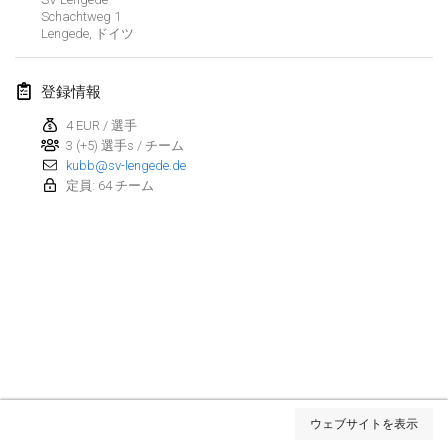
Schachtweg
中止
1
Dreitannen Open
Lengede
,
ドイツ
2021年6月12日
|
スイス
登録情報
Deutsche Meisterschaft 3+vs3+
2021年6月19日
|
ドイツ
4 EUR / 選手
3 (+5) 選手s / チーム
kubb@sv-lengede.de
Spring Fling Kubb Scrambler
定員: 64 チーム
2021年6月19日
|
アメリカ合衆国
Portland Midsummer Festival Kubb Tournament
2021年6月19日
|
アメリカ合衆国
Tournoi de Kubb (KGF)
2021年6月26日
|
フランス
中止
Fisi Kubb Open
リスト表示
2021年6月26日
|
スイス
ウェブサイトを表示
表示中
53
トーナメント