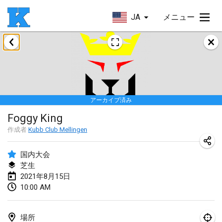
JA
メニュー
2021年5月
Husinec Kub Open
2021年5月22日
|
チェコ
アーカイブ済み
2021年6月
Foggy King
East Coast Kubb Championship
作成者
Kubb Club Mellingen
2021年6月5日
|
アメリカ合衆国
国内大会
中止
芝生
Vlaardingse Viking
2021年8月15日
2021年6月12日
|
オランダ
10:00 AM
MidSummer's Festival KUBB Tournament
2021年6月12日
|
アメリカ合衆国
場所