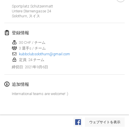
中止
Sportplatz Schützenmatt
Dreitannen Open
Untere Sternengasse
24
2021年6月12日
|
スイス
Solothurn
,
スイス
Deutsche Meisterschaft 3+vs3+
登録情報
2021年6月19日
|
ドイツ
30 CHF / チーム
3 選手s / チーム
Spring Fling Kubb Scrambler
kubbclubsolothurn@gmail.com
2021年6月19日
|
アメリカ合衆国
定員: 24 チーム
2021年9月6日
締切日
:
Portland Midsummer Festival Kubb Tournament
2021年6月19日
|
アメリカ合衆国
追加情報
Tournoi de Kubb (KGF)
International teams are welcome! :)
2021年6月26日
|
フランス
中止
Fisi Kubb Open
リスト表示
2021年6月26日
|
スイス
ウェブサイトを表示
表示中
53
トーナメント