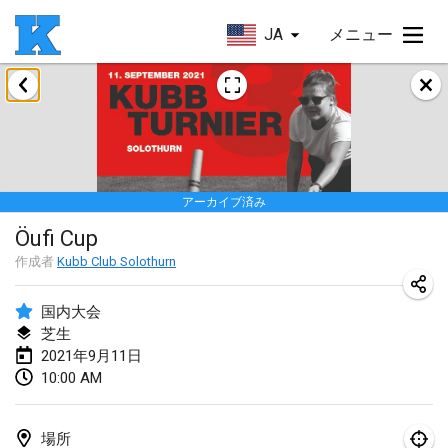
JA
メニュー
2021年5月
Husinec Kub Open
2021年5月22日
|
チェコ
アーカイブ済み
2021年6月
Öufi Cup
East Coast Kubb Championship
作成者
Kubb Club Solothurn
2021年6月5日
|
アメリカ合衆国
国内大会
中止
芝生
Vlaardingse Viking
2021年9月11日
2021年6月12日
|
オランダ
10:00 AM
MidSummer's Festival KUBB Tournament
2021年6月12日
|
アメリカ合衆国
場所