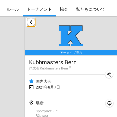
ルール
トーナメント
協会
私たちについて
2021年5月
Husinec Kub Open
2021年5月22日
|
チェコ
アーカイブ済み
2021年6月
Kubbmasters Bern
East Coast Kubb Championship
作成者
Kubbmasters Bern
2021年6月5日
|
アメリカ合衆国
国内大会
中止
2021年8月7日
Vlaardingse Viking
2021年6月12日
|
オランダ
場所
MidSummer's Festival KUBB Tournament
Sportplatz Rüti
2021年6月12日
|
アメリカ合衆国
Rütiweg