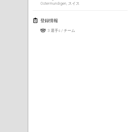
Ostermundigen
,
スイス
中止
Dreitannen Open
2021年6月12日
|
スイス
登録情報
Deutsche Meisterschaft 3+vs3+
3 選手s / チーム
2021年6月19日
|
ドイツ
Spring Fling Kubb Scrambler
2021年6月19日
|
アメリカ合衆国
Portland Midsummer Festival Kubb Tournament
2021年6月19日
|
アメリカ合衆国
Tournoi de Kubb (KGF)
2021年6月26日
|
フランス
中止
Fisi Kubb Open
2021年6月26日
|
スイス